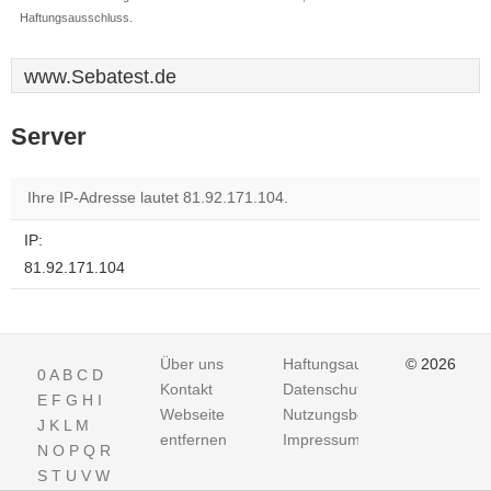
Haftungsausschluss.
www.Sebatest.de
Server
Ihre IP-Adresse lautet 81.92.171.104.
IP:
81.92.171.104
Über uns
Haftungsausschluss
© 2026
0
A
B
C
D
Kontakt
Datenschutz
E
F
G
H
I
Webseite
Nutzungsbedingungen
J
K
L
M
entfernen
Impressum
N
O
P
Q
R
S
T
U
V
W