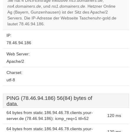
Sie hat 4 DNS-Einträge inklusive
ns3.domainers.de
,
ns4.domainers.de
, und
ns1.domainers.de
. Hetzner Online
Do you
OK
Ag (Bayern, Gunzenhausen) ist der Sitz des Apache/2
own this
website?
Servers. Die IP-Adresse der Webseite Taschenuhr-gold.de
lautet 78.46.94.186.
IP:
78.46.94.186
Web Server:
Apache/2
Charset:
utf-8
PING (78.46.94.186) 56(84) bytes of
data.
64 bytes from static.186.94.46.78.clients.your-
120 ms
server.de (78.46.94.186): icmp_req=1 ttl=52
64 bytes from static.186.94.46.78.clients.your-
120 ms