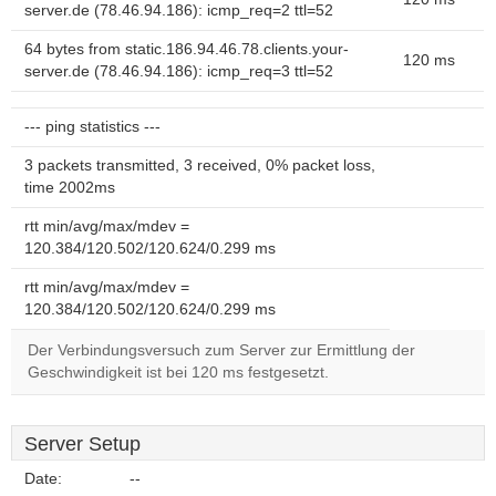
server.de (78.46.94.186): icmp_req=2 ttl=52
64 bytes from static.186.94.46.78.clients.your-
120 ms
server.de (78.46.94.186): icmp_req=3 ttl=52
--- ping statistics ---
3 packets transmitted, 3 received, 0% packet loss,
time 2002ms
rtt min/avg/max/mdev =
120.384/120.502/120.624/0.299 ms
rtt min/avg/max/mdev =
120.384/120.502/120.624/0.299 ms
Der Verbindungsversuch zum Server zur Ermittlung der
Geschwindigkeit ist bei 120 ms festgesetzt.
Server Setup
Date:
--