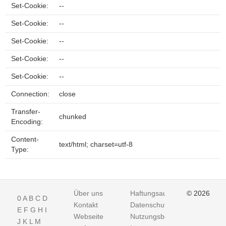
Set-Cookie:
--
Set-Cookie:
--
Set-Cookie:
--
Set-Cookie:
--
Set-Cookie:
--
Connection:
close
Transfer-
chunked
Encoding:
Content-
text/html; charset=utf-8
Type:
Über uns
Haftungsausschluss
© 2026
0
A
B
C
D
Kontakt
Datenschutz
E
F
G
H
I
Webseite
Nutzungsbedingungen
J
K
L
M