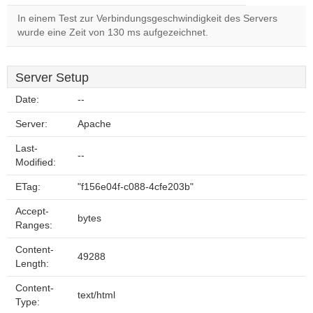
In einem Test zur Verbindungsgeschwindigkeit des Servers
wurde eine Zeit von 130 ms aufgezeichnet.
Server Setup
Date:
--
Server:
Apache
Last-
--
Modified:
ETag:
"f156e04f-c088-4cfe203b"
Accept-
bytes
Ranges:
Content-
49288
Length:
Content-
text/html
Type: