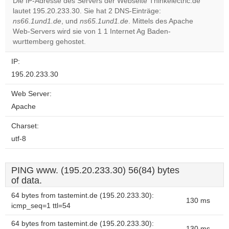
Die IP-Adresse des Servers der Webseite Thinkelectric.de
lautet 195.20.233.30. Sie hat 2 DNS-Einträge:
Do you
OK
ns66.1und1.de
, und
ns65.1und1.de
. Mittels des Apache
own this
website?
Web-Servers wird sie von 1 1 Internet Ag Baden-
wurttemberg gehostet.
IP:
195.20.233.30
Web Server:
Apache
Charset:
utf-8
PING www. (195.20.233.30) 56(84) bytes
of data.
64 bytes from tastemint.de (195.20.233.30):
130 ms
icmp_seq=1 ttl=54
64 bytes from tastemint.de (195.20.233.30):
130 ms