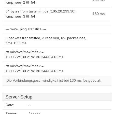
icmp_seq=2 ttl=54
64 bytes from tastemint.de (195.20.233.30):
130 ms
icmp_seq=3 ttl=54
--- www. ping statistics ---
3 packets transmitted, 3 received, 0% packet loss,
time 1999ms
rtt min/avg/max/mdev =
130.172/130.219/130.244/0.418 ms
rtt min/avg/max/mdev =
130.172/130.219/130.244/0.418 ms
Die Verbindungsgeschwindigkeit ist bei 130 ms festgesetzt.
Server Setup
Date:
--
Server:
Apache