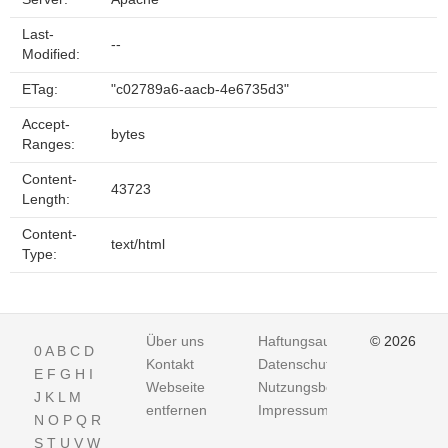
Last-
--
Modified:
ETag:
"c02789a6-aacb-4e6735d3"
Accept-
bytes
Ranges:
Content-
43723
Length:
Content-
text/html
Type:
Über uns
Haftungsausschluss
© 2026
0
A
B
C
D
Kontakt
Datenschutz
E
F
G
H
I
Webseite
Nutzungsbedingungen
J
K
L
M
entfernen
Impressum
N
O
P
Q
R
S
T
U
V
W