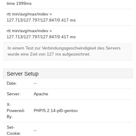
time 1999ms
rtt min/avg/max/mdev =
127.713/127.797/127.847/0.417 ms
rtt min/avg/max/mdev =
127.713/127.797/127.847/0.417 ms
In einem Test zur Verbindungsgeschwindigkeit des Servers
wurde eine Zeit von 127 ms aufgezeichnet.
Server Setup
Date:
--
Server:
Apache
X-
Powered-
PHP/5.2.14-pl0-gentoo
By:
Set-
--
Cookie: