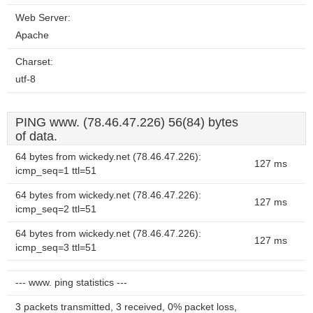
Web Server:
Apache
Charset:
utf-8
PING www. (78.46.47.226) 56(84) bytes
of data.
64 bytes from wickedy.net (78.46.47.226):
127 ms
icmp_seq=1 ttl=51
64 bytes from wickedy.net (78.46.47.226):
127 ms
icmp_seq=2 ttl=51
64 bytes from wickedy.net (78.46.47.226):
127 ms
icmp_seq=3 ttl=51
--- www. ping statistics ---
3 packets transmitted, 3 received, 0% packet loss,