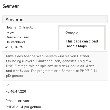
Server
Serverort
Hetzner Online Ag
Bayern
Gunzenhausen
This page can't load
Deutschland
Google Maps
49.1, 10.75
correctly.
Mittels des Apache Web-Servers wird sie von Hetzner
Online Ag (Bayern, Gunzenhausen) gehostet. Es gibt 4
Do you
OK
DNS-Einträge, wie beispielsweise
a.ns14.net
own this
,
b.ns14.net
,
website?
und
c.ns14.net
. Die programmierte Sprache ist PHP/5.2.14-
pl0-gentoo.
IP:
78.46.47.226
Präsentiert von:
PHP/5.2.14-pl0-gentoo