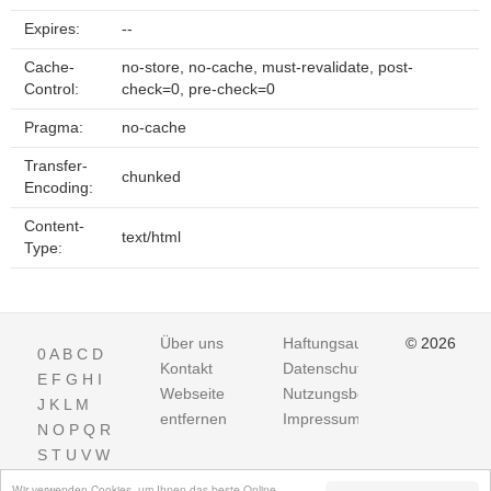
Expires:
--
Cache-
no-store, no-cache, must-revalidate, post-
Control:
check=0, pre-check=0
Pragma:
no-cache
Transfer-
chunked
Encoding:
Content-
text/html
Type:
Über uns
Haftungsausschluss
© 2026
0
A
B
C
D
Kontakt
Datenschutz
E
F
G
H
I
Webseite
Nutzungsbedingungen
J
K
L
M
entfernen
Impressum
N
O
P
Q
R
S
T
U
V
W
X
Y
Z
Wir verwenden Cookies, um Ihnen das beste Online-