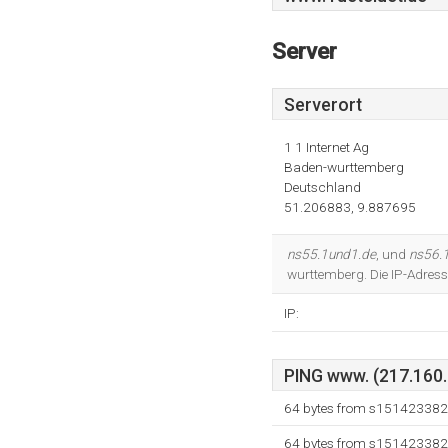
Server
Serverort
1 1 Internet Ag
Baden-wurttemberg
Deutschland
51.206883, 9.887695
ns55.1und1.de
, und
ns56.
wurttemberg. Die IP-Adress
IP:
PING www. (217.160.1
64 bytes from s151423382.
64 bytes from s151423382.