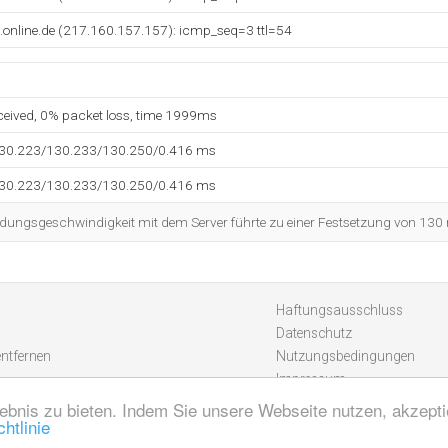
online.de (217.160.157.157): icmp_seq=3 ttl=54
eceived, 0% packet loss, time 1999ms
130.223/130.233/130.250/0.416 ms
130.223/130.233/130.250/0.416 ms
dungsgeschwindigkeit mit dem Server führte zu einer Festsetzung von 130
Haftungsausschluss
Datenschutz
entfernen
Nutzungsbedingungen
Impressum
ebnis zu bieten. Indem Sie unsere Webseite nutzen, akzept
htlinie