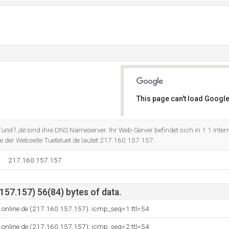
This page can't load Google
Do you own this website?
1und1.de
sind ihre DNS Nameserver. Ihr Web-Server befindet sich in 1 1 Inte
e der Webseite Tueteluet.de lautet 217.160.157.157.
217.160.157.157
57.157) 56(84) bytes of data.
online.de (217.160.157.157): icmp_seq=1 ttl=54
online.de (217.160.157.157): icmp_seq=2 ttl=54