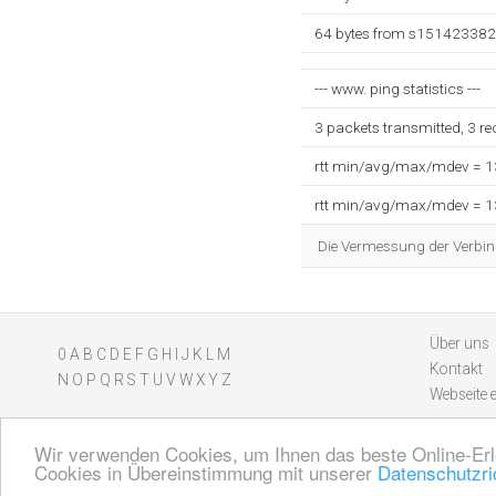
64 bytes from s151423382.
--- www. ping statistics ---
3 packets transmitted, 3 r
rtt min/avg/max/mdev = 
rtt min/avg/max/mdev = 
Die Vermessung der Verbin
Über uns
0
A
B
C
D
E
F
G
H
I
J
K
L
M
Kontakt
N
O
P
Q
R
S
T
U
V
W
X
Y
Z
Webseite 
Wir verwenden Cookies, um Ihnen das beste Online-Erl
Cookies in Übereinstimmung mit unserer
Datenschutzric