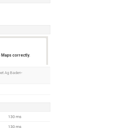
 Maps correctly.
OK
rnet Ag Baden-
130 ms
130 ms