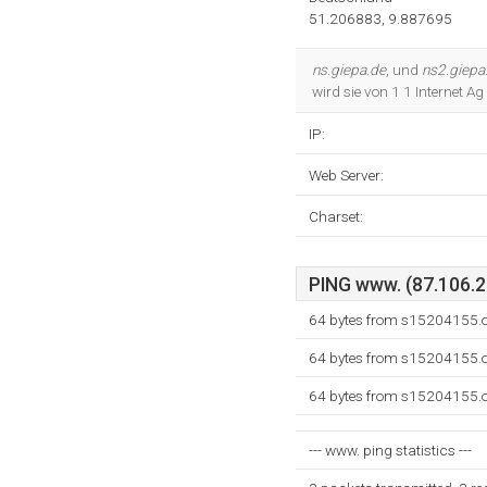
51.206883, 9.887695
ns.giepa.de
, und
ns2.giepa
wird sie von 1 1 Internet 
IP:
Web Server:
Charset:
PING www. (87.106.2.
64 bytes from s15204155.on
64 bytes from s15204155.on
64 bytes from s15204155.on
--- www. ping statistics ---