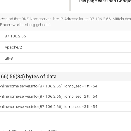
This page can't load Google
Do you own this website?
.de
sind ihre DNS Nameserver. Ihre IP-Adresse lautet 87.106.2.66. Mittels d
Ag Baden-wurttemberg gehostet.
87.106.2.66
Apache/2
utf-8
66) 56(84) bytes of data.
linehome-server.info (87.106.2.66): icmp_seq=1 ttl=54
linehome-server.info (87.106.2.66): icmp_seq=2 ttl=54
linehome-server.info (87.106.2.66): icmp_seq=3 ttl=54