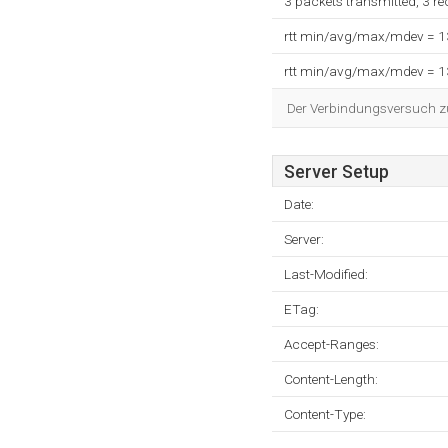
3 packets transmitted, 3 r
rtt min/avg/max/mdev = 
rtt min/avg/max/mdev = 
Der Verbindungsversuch zum
Server Setup
Date:
Server:
Last-Modified:
ETag:
Accept-Ranges:
Content-Length:
Content-Type: