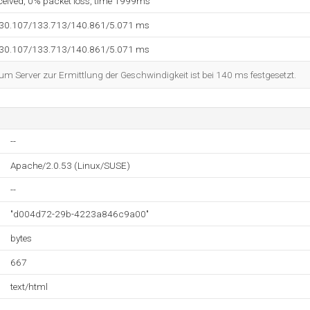
eceived, 0% packet loss, time 1999ms
130.107/133.713/140.861/5.071 ms
130.107/133.713/140.861/5.071 ms
 Server zur Ermittlung der Geschwindigkeit ist bei 140 ms festgesetzt.
--
Apache/2.0.53 (Linux/SUSE)
--
"d004d72-29b-4223a846c9a00"
bytes
667
text/html