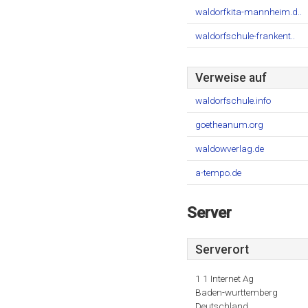
waldorfkita-mannheim.d..
waldorfschule-frankent..
Verweise auf
waldorfschule.info
goetheanum.org
waldowverlag.de
a-tempo.de
Server
Serverort
1 1 Internet Ag
Baden-wurttemberg
Deutschland