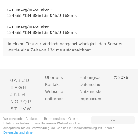
rtt min/avg/max/mdev =
134.658/134.895/135.045/0.169 ms
rtt min/avg/max/mdev =
134.658/134.895/135.045/0.169 ms
In einem Test zur Verbindungsgeschwindigkeit des Servers
wurde eine Zeit von 134 ms aufgezeichnet.
Über uns
Haftungsausschluss
© 2026
0
A
B
C
D
Kontakt
Datenschutz
E
F
G
H
I
Webseite
Nutzungsbedingungen
J
K
L
M
entfernen
Impressum
N
O
P
Q
R
S
T
U
V
W
X
Y
Z
Wir verwenden Cookies, um Ihnen das beste Online-
Ok
Erlebnis zu bieten. Indem Sie unsere Webseite nutzen,
akzeptieren Sie die Verwendung von Cookies in Übereinstimmung mit unserer
Datenschutzrichtlinie