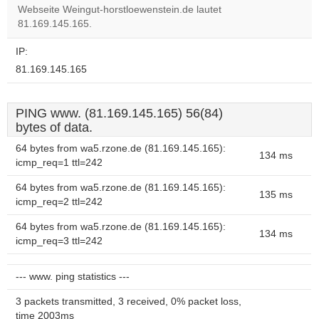
Webseite Weingut-horstloewenstein.de lautet
81.169.145.165.
IP:
81.169.145.165
PING www. (81.169.145.165) 56(84)
bytes of data.
64 bytes from wa5.rzone.de (81.169.145.165):
134 ms
icmp_req=1 ttl=242
64 bytes from wa5.rzone.de (81.169.145.165):
135 ms
icmp_req=2 ttl=242
64 bytes from wa5.rzone.de (81.169.145.165):
134 ms
icmp_req=3 ttl=242
--- www. ping statistics ---
3 packets transmitted, 3 received, 0% packet loss,
time 2003ms