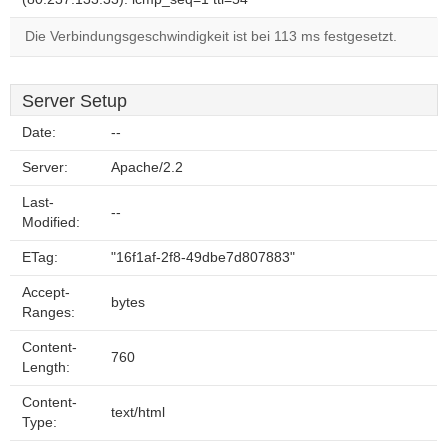
Die Verbindungsgeschwindigkeit ist bei 113 ms festgesetzt.
Server Setup
Date:
--
Server:
Apache/2.2
Last-
--
Modified:
ETag:
"16f1af-2f8-49dbe7d807883"
Accept-
bytes
Ranges:
Content-
760
Length:
Content-
text/html
Type: