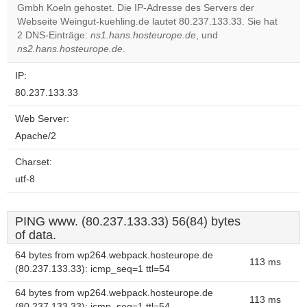
Gmbh Koeln gehostet. Die IP-Adresse des Servers der
Do you
OK
Webseite Weingut-kuehling.de lautet 80.237.133.33. Sie hat
own this
website?
2 DNS-Einträge:
ns1.hans.hosteurope.de
, und
ns2.hans.hosteurope.de
.
IP:
80.237.133.33
Web Server:
Apache/2
Charset:
utf-8
PING www. (80.237.133.33) 56(84) bytes
of data.
64 bytes from wp264.webpack.hosteurope.de
113 ms
(80.237.133.33): icmp_seq=1 ttl=54
64 bytes from wp264.webpack.hosteurope.de
113 ms
(80.237.133.33): icmp_seq=1 ttl=54