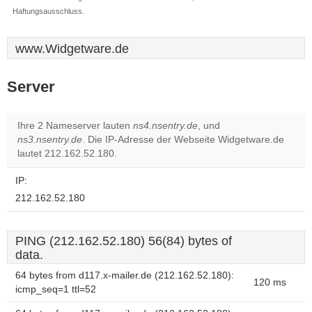
Haftungsausschluss.
www.Widgetware.de
Server
Ihre 2 Nameserver lauten
ns4.nsentry.de
, und
ns3.nsentry.de
. Die IP-Adresse der Webseite Widgetware.de
lautet 212.162.52.180.
IP:
212.162.52.180
PING (212.162.52.180) 56(84) bytes of
data.
64 bytes from d117.x-mailer.de (212.162.52.180):
120 ms
icmp_seq=1 ttl=52