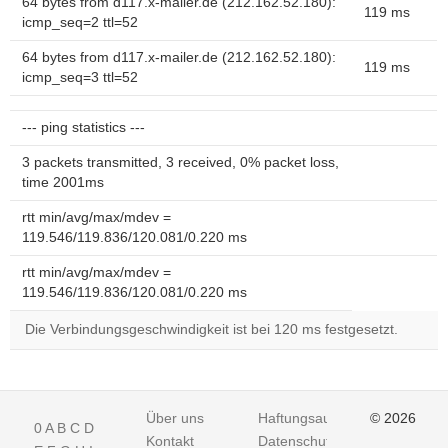
64 bytes from d117.x-mailer.de (212.162.52.180):
119 ms
icmp_seq=2 ttl=52
64 bytes from d117.x-mailer.de (212.162.52.180):
119 ms
icmp_seq=3 ttl=52
--- ping statistics ---
3 packets transmitted, 3 received, 0% packet loss,
time 2001ms
rtt min/avg/max/mdev =
119.546/119.836/120.081/0.220 ms
rtt min/avg/max/mdev =
119.546/119.836/120.081/0.220 ms
Die Verbindungsgeschwindigkeit ist bei 120 ms festgesetzt.
Über uns
Haftungsausschluss
© 2026
0
A
B
C
D
Kontakt
Datenschutz