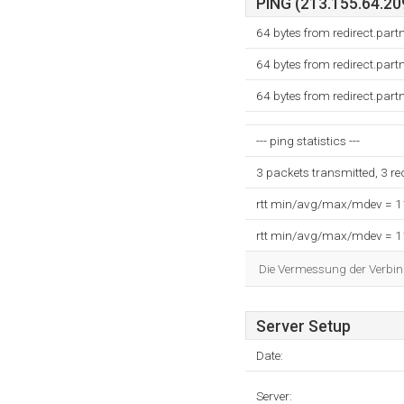
PING (213.155.64.209
64 bytes from redirect.par
64 bytes from redirect.par
64 bytes from redirect.par
--- ping statistics ---
3 packets transmitted, 3 r
rtt min/avg/max/mdev = 
rtt min/avg/max/mdev = 
Die Vermessung der Verbin
Server Setup
Date:
Server: