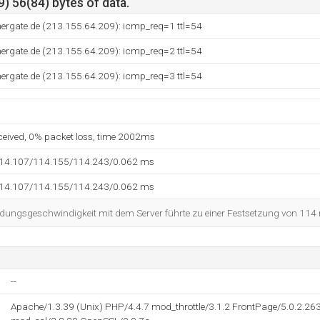
) 56(84) bytes of data.
tnergate.de (213.155.64.209): icmp_req=1 ttl=54
tnergate.de (213.155.64.209): icmp_req=2 ttl=54
tnergate.de (213.155.64.209): icmp_req=3 ttl=54
eceived, 0% packet loss, time 2002ms
114.107/114.155/114.243/0.062 ms
114.107/114.155/114.243/0.062 ms
dungsgeschwindigkeit mit dem Server führte zu einer Festsetzung von 114
--
Apache/1.3.39 (Unix) PHP/4.4.7 mod_throttle/3.1.2 FrontPage/5.0.2.263