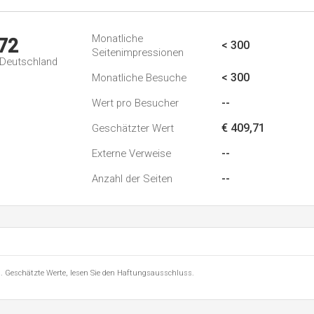
Monatliche
72
< 300
Seitenimpressionen
n Deutschland
< 300
Monatliche Besuche
--
Wert pro Besucher
€ 409,71
Geschätzter Wert
--
Externe Verweise
--
Anzahl der Seiten
8 . Geschätzte Werte, lesen Sie den Haftungsausschluss.