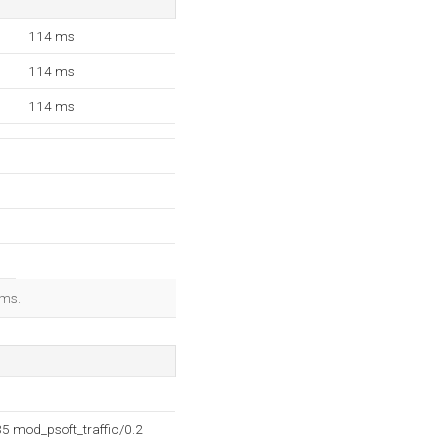
114 ms
114 ms
114 ms
 ms.
5 mod_psoft_traffic/0.2