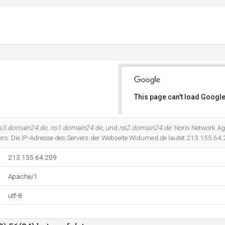
This page can't load Google
Do you own this website?
s3.domain24.de
,
ns1.domain24.de
, und
ns2.domain24.de
. Noris Network Ag
ers. Die IP-Adresse des Servers der Webseite Widumed.de lautet 213.155.64.
213.155.64.209
Apache/1
utf-8